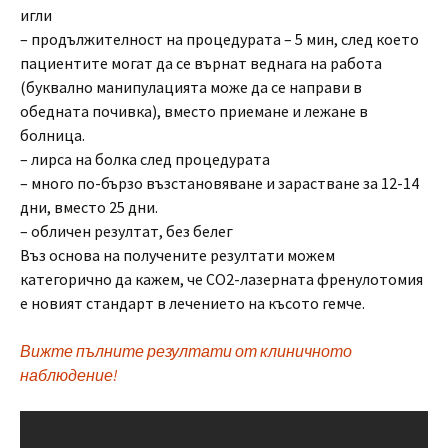
игли
– продължителност на процедурата – 5 мин, след което
пациентите могат да се върнат веднага на работа
(буквално манипулацията може да се направи в
обедната почивка), вместо приемане и лежане в
болница.
– лирса на болка след процедурата
– много по-бързо възстановяване и зарастване за 12-14
дни, вместо 25 дни.
– обличен резултат, без белег
Въз основа на получените резултати можем
категорично да кажем, че CO2-лазерната френулотомия
е новият стандарт в лечението на късото гемче.
Вижте пълните резултати от клиничното
наблюдение!