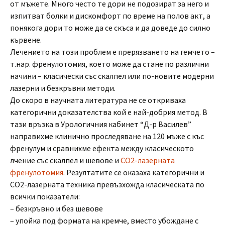
от мъжете. Много често те дори не подозират за него и
изпитват болки и дискомфорт по време на полов акт, а
понякога дори то може да се скъса и да доведе до силно
кървене.
Лечението на този проблем е прерязването на гемчето –
т.нар. френулотомия, което може да стане по различни
начини – класически със скалпел или по-новите модерни
лазерни и безкръвни методи.
До скоро в научната литература не се откриваха
категорични доказателства кой е най-добрия метод. В
тази връзка в Урологичния кабинет “Д-р Василев”
направихме клинично проследяване на 120 мъже с къс
френулум и сравнихме ефекта между класическото
лчение със скалпел и шевове и
CO2-лазерната
френулотомия
. Резултатите се оказаха категорични и
СО2-лазерната техника превъзхожда класическата по
всички показатели:
– безкръвно и без шевове
– упойка под формата на кремче, вместо убождане с