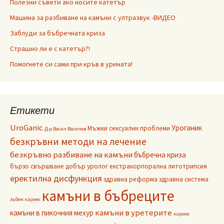
Полезни съвети ако носите катетър
Машина за разбиване на камъни с ултразвук -ВИДЕО
Заблуди за бъбречната криза
Страшно ли е с катетър?!
Помогнете си сами при кръв в урината!
Етикети
UroGanic
Уроганик
Мъжки сексуални проблеми
Д-р Васил Василев
безкръвни методи на лечение
безкръвно разбиване на камъни
бъбречна криза
бързо свършване
добър уролог
екстракорпорална литотрипсия
еректилна дисфункция
здравна реформа
здравна система
камъни в бъбреците
зъбен кариес
камъни в уретерите
камъни в пикочния мехур
кариес