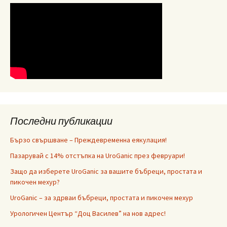
Последни публикации
Бързо свършване – Преждевременна еякулация!
Пазарувай с 14% отстъпка на UroGanic през февруари!
Защо да изберете UroGanic за вашите бъбреци, простата и
пикочен мехур?
UroGanic – за здрваи бъбреци, простата и пикочен мехур
Урологичен Център “Доц Василев” на нов адрес!