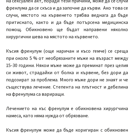
на сексуален акт, поради тези причини, може да се случи
френлума да се скъса и да започне да кърви. Ако това се
случи, мястото на кървенето трябва веднага да бъде
притиснато, както и да бъде потърсена медицинска
помощ. Обикновено ще бъдат направени няколко
хирургични шева на мястото на кървенето.
Късия френулум (още наричан и късо гемче) се среща
при около 5 % от необрязаните мъже на възраст между
15-30 години. Някои мъже може да преминат през целия
си живот, страдайки от болка и кървене, без дори да
подозират за проблема. Много мъже дори не знаят и че
съществува лечение. Степента на плътност и дебелина
на френулума са вариращи.
Лечението на къс френулум е обикновена хирургчина
намеса, като няма нужда от обрязване.
Късия френулум може да бъде коригиран с обикновен