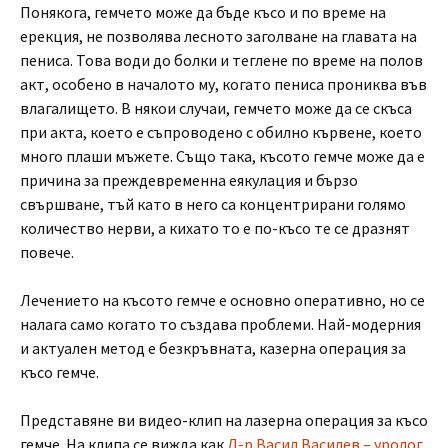
Понякога, гемчето може да бъде късо и по време на
ерекция, не позволява лесното заголване на главата на
пениса. Това води до болки и теглене по време на полов
акт, особено в началото му, когато пениса прониква във
влагалището. В някои случаи, гемчето може да се скъса
при акта, което е съпроводено с обилно кървене, което
много плаши мъжете. Също така, късото гемче може да е
причина за преждевременна еякулация и бързо
свършване, тъй като в него са концентрирани голямо
количество нерви, а кихато то е по-късо те се дразнят
повече.
Лечението на късото гемче е основно оперативно, но се
налага само когато то създава проблеми. Най-модерния
и актуален метод е безкръвната, казерна операция за
късо гемче.
Представяне ви видео-клип на лазерна операция за късо
гемче. На клипа се вижда как
Д-р Васил Василев – уролог,