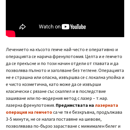
Лечението на късото гемче най-често е оперативно и
операцията се нарича френулотомия. Целта и е гемчето
да се прекъсне и по този начин отдели от главата и да
позволява пълното и заголване без теглене. Операцията
не е страшна или опасна, извършва се с локална упойка и
е чисто козметична, като може да се извърши
класически с рязане със скалпел и в последствие
зашиване или по-модерния метод с лазер – т.нар.
лазерна френулотомия.
Предимствата на
лазерната
операция на гемчето
са че тя е безкръвна, продължава
3-5 минути, не се налага поставяне на шевове,
позволявава по-бързо зарастване с мимимален белег и