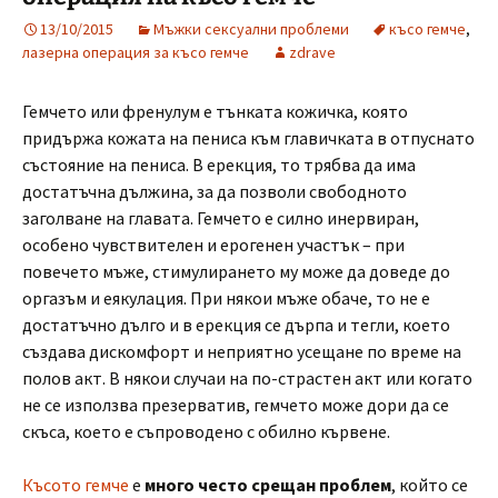
13/10/2015
Мъжки сексуални проблеми
късо гемче
,
лазерна операция за късо гемче
zdrave
Гемчето или френулум е тънката кожичка, която
придържа кожата на пениса към главичката в отпуснато
състояние на пениса. В ерекция, то трябва да има
достатъчна дължина, за да позволи свободното
заголване на главата. Гемчето е силно инервиран,
особено чувствителен и ерогенен участък – при
повечето мъже, стимулирането му може да доведе до
оргазъм и еякулация. При някои мъже обаче, то не е
достатъчно дълго и в ерекция се дърпа и тегли, което
създава дискомфорт и неприятно усещане по време на
полов акт. В някои случаи на по-страстен акт или когато
не се използва презерватив, гемчето може дори да се
скъса, което е съпроводено с обилно кървене.
Късото гемче
е
много често срещан проблем
, който се