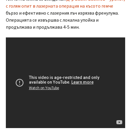
с голям опит в лазерната операция на късото гемче
бързо и ефективно с лазерния лъч изрязва френулума.
Операцията се извършва с локална упойка и
продължава и продължава 4-5 мин.