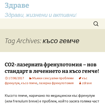
Здраве
Здрави, жизнени и активни!
Skip
Search
to
for:
content
Tag Archives: късо гемче
СО2-лазерната френулотомия – нов
стандарт в лечението на късо гемче!
17/06/2017
Мъжки сексуални проблеми
къс
френулум
,
късо гемче
,
лазерна френулотомия
zdrave
Късото гемче, наричано по медицински къс френулум
(или frenulum breve) е проблем, който засяга голяма част