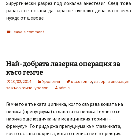
хирургически разрез под локална анестезия. След това
раната се оставя да зарасне няколко дена като няма
нужда от шевове.
Leave a comment
Най-добрата лазерна операция за
късо гемче
10/02/2014
Урология
късо гемче
,
лазерна операция
за късо гемче
,
уролог
admin
Гемчето е тънката ципичка, която свързва кожата на
пениса (препуциума) с главата на пениса. Гемчето се
нарича още юздичка или медицинския термин –
френулум. То придържа препуциума към главичката,
която остава покрита, когато пениса не е в ерекция.