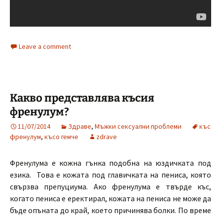
Leave a comment
Какво представлява късия
френулум?
11/07/2014
Здраве
,
Мъжки сексуални проблеми
къс
френулум
,
късо гемче
zdrave
Френулума е кожна гънка подобна на юздичката под
езика. Това е кожата под главичката на пениса, която
свързва препуциума. Ако френулума е твърде къс,
когато пениса е еректирал, кожата на пениса не може да
бъде опъната до край, което причинява болки. По време