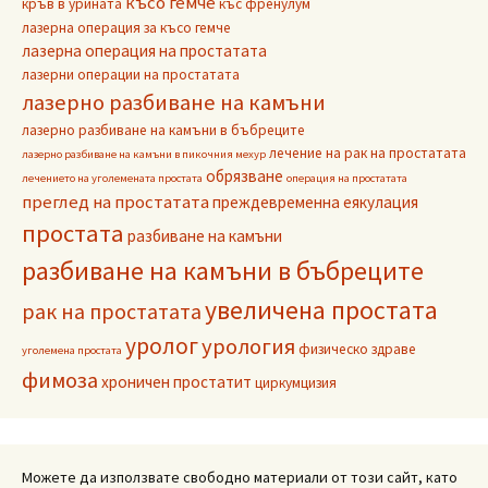
късо гемче
кръв в урината
къс френулум
лазерна операция за късо гемче
лазерна операция на простатата
лазерни операции на простатата
лазерно разбиване на камъни
лазерно разбиване на камъни в бъбреците
лечение на рак на простатата
лазерно разбиване на камъни в пикочния мехур
обрязване
лечението на уголемената простата
операция на простатата
преглед на простатата
преждевременна еякулация
простата
разбиване на камъни
разбиване на камъни в бъбреците
увеличена простата
рак на простатата
уролог
урология
физическо здраве
уголемена простата
фимоза
хроничен простатит
циркумцизия
Можете да използвате свободно материали от този сайт, като