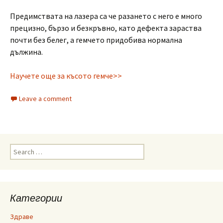
Предимствата на лазера са че разането с него е много
прецизно, бързо и безкръвно, като дефекта зараства
почти без белег, а гемчето придобива нормална
дължина.
Научете още за късото гемче>>
Leave a comment
Search
for:
Категории
Здраве