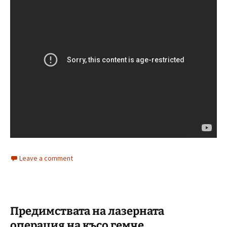
Leave a comment
Предимствата на лазерната
операция на късо гемче