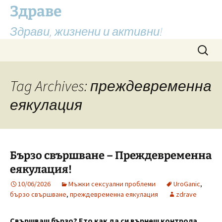
Здраве
Здрави, жизнени и активни!
Skip
Search
to
for:
content
Tag Archives: преждевременна
еякулация
Бързо свършване – Преждевременна
еякулация!
10/06/2026
Мъжки сексуални проблеми
UroGanic
,
бързо свършване
,
преждевременна еякулация
zdrave
Свършваш бързо? Ето как да си върнеш контрола