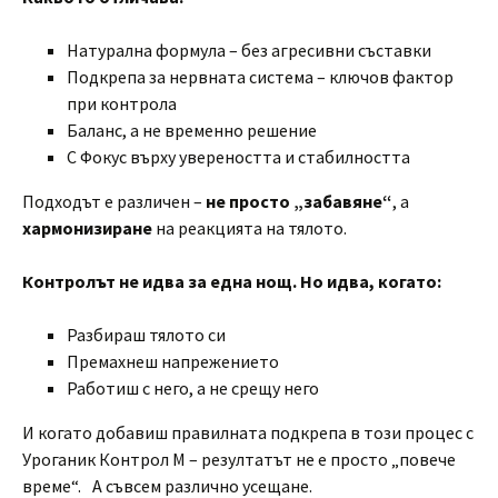
Натурална формула – без агресивни съставки
Подкрепа за нервната система – ключов фактор
при контрола
Баланс, а не временно решение
С Фокус върху увереността и стабилността
Подходът е различен –
не просто „забавяне“
, а
хармонизиране
на реакцията на тялото.
Контролът не идва за една нощ. Но идва, когато:
Разбираш тялото си
Премахнеш напрежението
Работиш с него, а не срещу него
И когато добавиш правилната подкрепа в този процес с
Уроганик Контрол М – резултатът не е просто „повече
време“. А съвсем различно усещане.