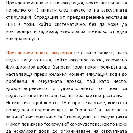
Преждевременна е тази еякулация, която настъпва за
по-малко от 3 минути след началото на сексуалната
стимулация. Страдащия от преждевременна еякулация
(ПЕ) е този, който систематично, без да може да
контролира и задържи, еякулира за по-малко от една
или две минути.
Преждевременната еякулация
не е нито болест, нито
недъг, защото мъжа, който еякулира бързо, сексуално
функционира добре. Въпреки това, неконтролираната,
настъпваща преди желания момент еякулация води до
проблеми в секуалната връзка, тъй като често,
удовлетворението и удоволствието от нея са
недостатъчни нито за мъжа, нито за партньорката му.
Истинският проблем от ПЕ е при тези мъже, които са
попаднали в порочния кръг на “провала” и “чувството
за вина”, систематично са “изненадани” от еякулацията
и имат понижено “сексуално” самочувствие, което може
да ескалират дори до ограничаване на сексуалната