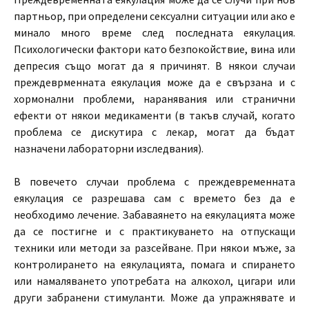
партньор, при определени сексуални ситуации или ако е
минало много време след последната еякулация.
Психологически фактори като безпокойствие, вина или
депресия също могат да я причинят. В някои случаи
преждеврменната еякулация може да е свързана и с
хормонални проблеми, наранявания или странични
ефекти от някои медикаменти (в такъв случай, когато
проблема се дискутира с лекар, могат да бъдат
назначени лабораторни изследвания).
В повечето случаи проблема с преждевременната
еякулация се разрешава сам с времето без да е
необходимо лечение. Забаваянето на еякулацията може
да се постигне и с практикуването на отпускащи
техники или методи за разсейване. При някои мъже, за
контролирането на еякулацията, помага и спирането
или намаляването употребата на алкохол, цигари или
други забранени стимуланти. Може да упражнявате и