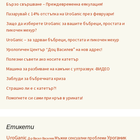
Бързо свършване – Преждевременна еякулация!
Пазарувай с 14% отстъпка на UroGanic през февруари!
Защо да изберете UroGanic за вашите бъбреци, простата и
пикочен мехур?
UroGanic – за здрваи бъбреци, простата и пикочен мехур
Урологичен Център “Доц Василев” на нов адрес!
Полезни съвети ако носите катетър
Машина за разбиване на камъни с ултразвук -ВИДЕО
Заблуди за бъбречната криза
Страшно ли е с катетър?!
Помогнете си сами при кръв в урината!
Етикети
UroGanic
Уроганик
Мъжки сексуални проблеми
Д-р Васил Василев