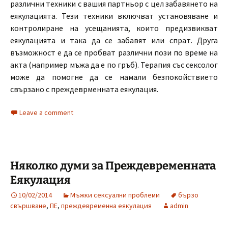
различни техники с вашия партньор с цел забавянето на
еякулацията. Тези техники включват установяване и
контролиране на усещанията, които предизвикват
еякулацията и така да се забавят или спрат. Друга
възможност е да се пробват различни пози по време на
акта (например мъжа да е по гръб). Терапия със сексолог
може да помогне да се намали безпокойствието
свързано с преждеврменната еякулация.
Leave a comment
Няколко думи за Преждевременната
Еякулация
10/02/2014
Мъжки сексуални проблеми
бързо
свършване
,
ПЕ
,
преждевременна еякулация
admin