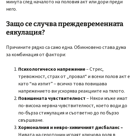
минута след началото на половия акт или дори преди
него.
Защо се случва преждевременната
еякулация?
Причините рядко са само една. Обикновено става дума
за комбинация от фактори:
Психологическо напрежение
– Стрес,
тревожност, страх от „провал“ и всеки полов акт е
като “на изпит” – всичко това повишава
напрежението ви ускорява реакциите на тялото.
Повишената чувствителност
– Някои мъже имат
по-висока нервна чувствителност, което води до
по-бърза стимулация и съответно до по бързо
свършване.
Хормоналния и невро-химичният дисбаланс –
Нивата на серотонин играят ключова роля в