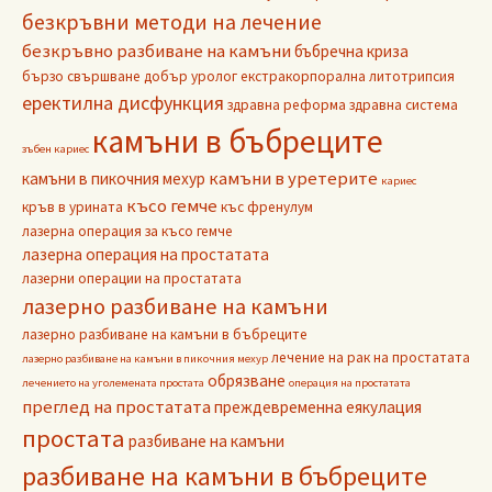
безкръвни методи на лечение
безкръвно разбиване на камъни
бъбречна криза
бързо свършване
добър уролог
екстракорпорална литотрипсия
еректилна дисфункция
здравна реформа
здравна система
камъни в бъбреците
зъбен кариес
камъни в уретерите
камъни в пикочния мехур
кариес
късо гемче
кръв в урината
къс френулум
лазерна операция за късо гемче
лазерна операция на простатата
лазерни операции на простатата
лазерно разбиване на камъни
лазерно разбиване на камъни в бъбреците
лечение на рак на простатата
лазерно разбиване на камъни в пикочния мехур
обрязване
лечението на уголемената простата
операция на простатата
преглед на простатата
преждевременна еякулация
простата
разбиване на камъни
разбиване на камъни в бъбреците