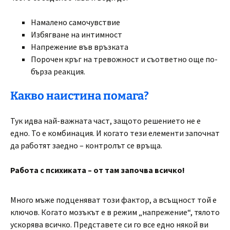
Намалено самочувствие
Избягване на интимност
Напрежение във връзката
Порочен кръг на тревожност и съответно още по-
бърза реакция.
Какво наистина помага?
Тук идва най-важната част, защото решението не е
едно. То е комбинация. И когато тези елементи започнат
да работят заедно – контролът се връща.
Работа с психиката – от там започва всичко!
Много мъже подценяват този фактор, а всъщност той е
ключов. Когато мозъкът е в режим „напрежение“, тялото
ускорява всичко. Представете си го все едно някой ви