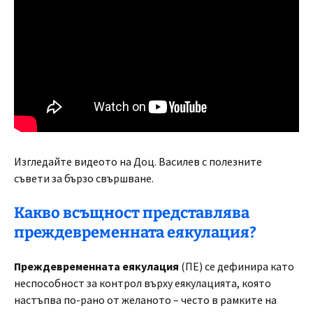
Изгледайте видеото на Доц. Василев с полезните
съвети за бързо свършване.
Какво всъщност представлява
преждевременната еякулация?
Преждевременната еякулация
(ПЕ) се дефинира като
неспособност за контрол върху еякулацията, която
настъпва по-рано от желаното – често в рамките на