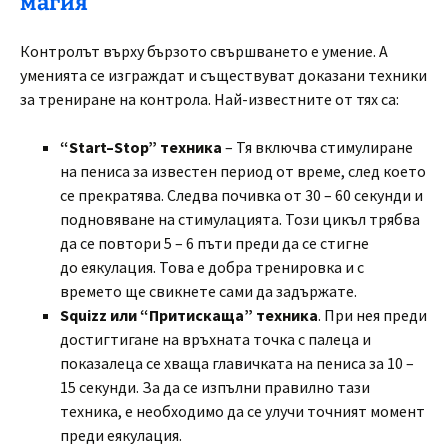
магия
Контролът върху бързото свършването е умение. А
уменията се изграждат и съществуват доказани техники
за трениране на контрола. Най-известните от тях са:
“Start–Stop” техника
– Тя включва стимулиране
на пениса за известен период от време, след което
се прекратява. Следва почивка от 30 – 60 секунди и
подновяване на стимулацията. Този цикъл трябва
да се повтори 5 – 6 пъти преди да се стигне
до еякулация. Това е добра тренировка и с
времето ще свикнете сами да задържате.
Squizz или “Притискаща” техника
. При нея преди
достигтигане на връхната точка с палеца и
показалеца се хваща главичката на пениса за 10 –
15 секунди. За да се изпълни правилно тази
техника, е необходимо да се улучи точният момент
преди еякулация.