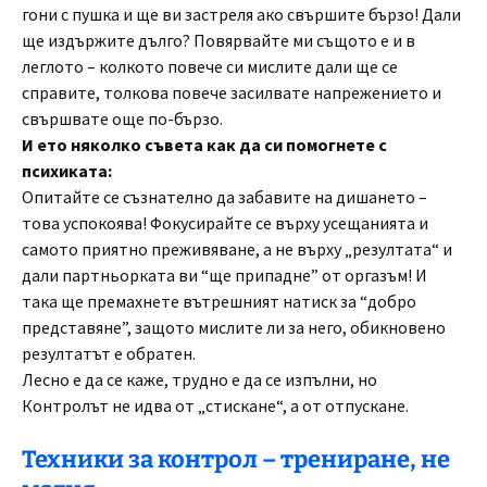
гони с пушка и ще ви застреля ако свършите бързо! Дали
ще издържите дълго? Повярвайте ми същото е и в
леглото – колкото повече си мислите дали ще се
справите, толкова повече засилвате напрежението и
свършвате още по-бързо.
И ето няколко съвета как да си помогнете с
психиката:
Опитайте се съзнателно да забавите на дишането –
това успокоява! Фокусирайте се върху усещанията и
самото приятно преживяване, а не върху „резултата“ и
дали партньорката ви “ще припадне” от оргазъм! И
така ще премахнете вътрешният натиск за “добро
представяне”, защото мислите ли за него, обикновено
резултатът е обратен.
Лесно е да се каже, трудно е да се изпълни, но
Контролът не идва от „стискане“, а от отпускане.
Техники за контрол – трениране, не