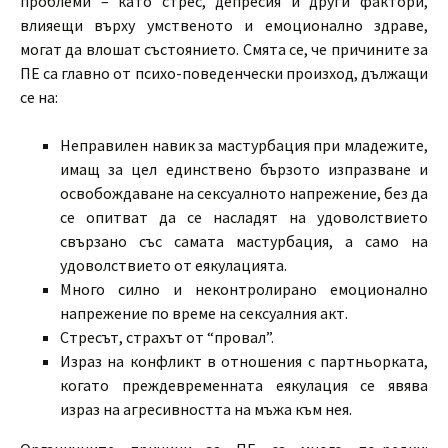
проблеми – като стрес, депресия и други фактори,
влияещи върху умственото и емоционално здраве,
могат да влошат състоянието. Смята се, че причините за
ПЕ са главно от психо-поведенчески произход, дължащи
се на:
Неправилен навик за мастурбация при младежите,
имащ за цел единствено бързото изпразване и
освобождаване на сексуалното напрежение, без да
се опитват да се насладят на удоволствието
свързано със самата мастурбация, а само на
удоволствието от еякулацията.
Много силно и неконтролирано емоционално
напрежение по време на сексуалния акт.
Стресът, страхът от “провал”.
Израз на конфликт в отношения с партньорката,
когато преждевременната еякулация се явява
израз на агресивността на мъжа към нея.