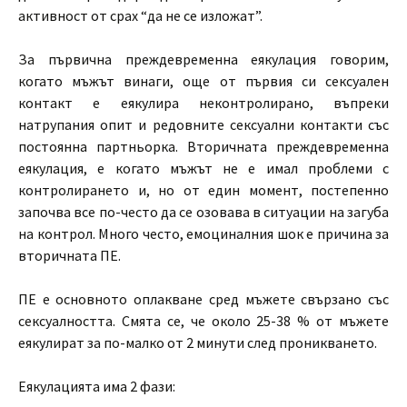
активност от срах “да не се изложат”.
За първична преждевременна еякулация говорим,
когато мъжът винаги, още от първия си сексуален
контакт е еякулира неконтролирано, въпреки
натрупания опит и редовните сексуални контакти със
постоянна партньорка. Вторичната преждевременна
еякулация, е когато мъжът не е имал проблеми с
контролирането и, но от един момент, постепенно
започва все по-често да се озовава в ситуации на загуба
на контрол. Много често, емоциналния шок е причина за
вторичната ПЕ.
ПЕ е основното оплакване сред мъжете свързано със
сексуалността. Смята се, че около 25-38 % от мъжете
еякулират за по-малко от 2 минути след проникването.
Еякулацията има 2 фази: