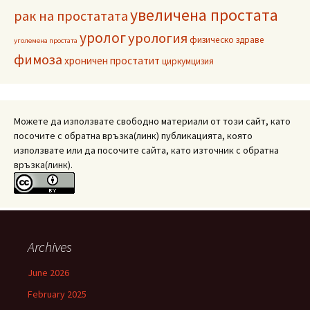
увеличена простата
рак на простатата
уролог
урология
физическо здраве
уголемена простата
фимоза
хроничен простатит
циркумцизия
Можете да използвате свободно материали от този сайт, като
посочите с обратна връзка(линк) публикацията, която
използвате или да посочите сайта, като източник с обратна
връзка(линк).
Archives
June 2026
February 2025