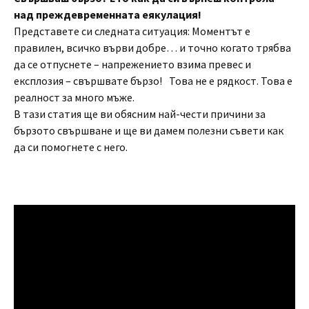
над преждевременната еякулация!
Представете си следната ситуация: Mоментът е
правилен, всичко върви добре… и точно когато трябва
да се отпуснете – напрежението взима превес и
експлозия – свършвате бързо! Това не е рядкост. Това е
реалност за много мъже.
В тази статия ще ви обясним най-чести причини за
бързото свършване и ще ви дамем полезни съвети как
да си помогнете с него.