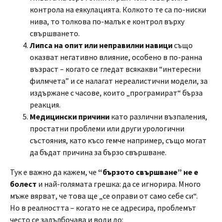
контрола на еякулацията. Колкото те са по-ниски
нива, то толкова по-малък е контрол върху
свършването.
Липса на опит или неправилни навици
също
оказват негативно влияние, особено в по-ранна
възраст – когато се гледат всякакви “интересни
филмчета” и се налагат нереалистични модели, за
издържане с часове, които „програмират“ бърза
реакция.
Медицински причини
като различни възпаления,
простатни проблеми или други урологични
състояния, като късо гемче например, също могат
да бъдат причина за бързо свършване.
Тук е важно да кажем, че
“бързото свършване”
не е
болест
и най-голямата грешка: да се игнорира. Много
мъже вярват, че това ще „се оправи от само себе си“.
Но в реалността – когато не се адресира, проблемът
често се задълбочава и води до: