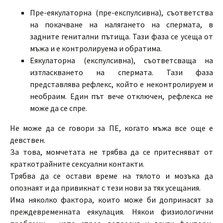
Пре-еякулаторна (пре-експулсивна), съответства
на покачване на налягането на спермата, в
задните генитални пътища. Тази фаза се усеща от
мъжа и е контролируема и обратима.
Еякулаторна (експулсивна), съответсваща на
изтласкването на спермата. Тази фаза
представлява рефлекс, който е неконтролируем и
необраим. Един път вече отключен, рефлекса не
може да се спре.
Не може да се говори за ПЕ, когато мъжа все още е
девствен.
За това, момчетата не трябва да се притесняват от
краткотрайните сексуални контакти.
Трябва да се остави време на тялото и мозъка да
опознаят и да привикнат с тези нови за тях усещания.
Има няколко фактора, които може би допринасят за
преждевременната еякулация. Някои физиологични