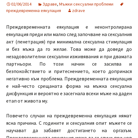
02/06/2014
Здраве
,
Мъжки сексуални проблеми
преждевременна еякулация
zdrave
Преждевременната еякулация е неконтролирана
еякулация преди или малко след започване на сексуалния
акт (пенетрация) при минимална сексуална стимулация
и без мъжа да го желае. Това може да доведе до
незадоволителни сексуални изживявания и при двамата
партньори. По този начин се засилва и
безпокойствието и притеснението, което допринася
негативно към проблема. Преждевременната еякулация
е най-често срещаната форма на мъжка сексуална
дисфункция и вероятно е засегнала всеки мъже на даден
етап от живота му.
Повечето случаи на преждевременна еякулация нямат
ясна причина. С годините и сексуалния опит мъжете се
научават да забавят достигането на оргазъм.
Преждевременната еякулация може да се случи при нов