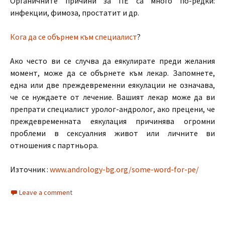
Органичните причини за ПЕ са много по-редки:
инфекции, фимоза, простатит и др.
Кога да се обърнем към специалист
?
Ако често ви се случва да еякулирате преди желания
момент, може да се обърнете към лекар. Запомнете,
една или две преждевременни еякулации не означава,
че се нуждаете от лечение. Вашият лекар може да ви
препрати специалист уролог-андролог, ако прецени, че
преждевременната еякулация причинява огромни
проблеми в сексуалния живот или личните ви
отношения с партньора.
Източник :
www.andrology-bg.org/some-word-for-pe/
Leave a comment