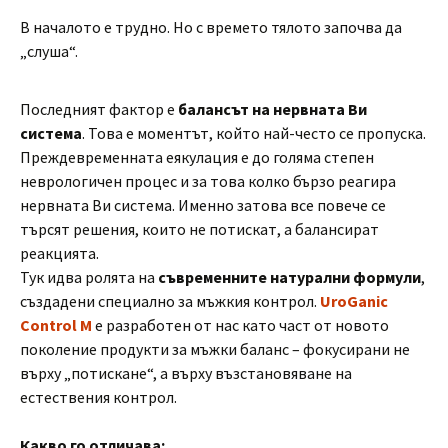
В началото е трудно. Но с времето тялото започва да
„слуша“.
Последният фактор е
балансът на нервната Ви
система
. Това е моментът, който най-често се пропуска.
Преждевременната еякулация е до голяма степен
неврологичен процес и за това колко бързо реагира
нервната Ви система. Именно затова все повече се
търсят решения, които не потискат, а балансират
реакцията.
Тук идва ролята на
съвременните натурални формули
,
създадени специално за мъжкия контрол.
UroGanic
Control M
е разработен от нас като част от новото
поколение продукти за мъжки баланс – фокусирани не
върху „потискане“, а върху възстановяване на
естествения контрол.
Какво го отличава: