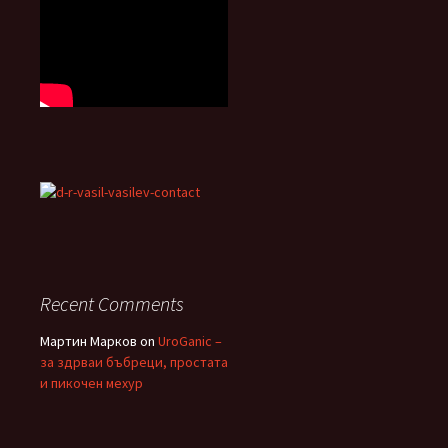
Recent Comments
Мартин Марков
on
UroGanic –
за здрваи бъбреци, простата
и пикочен мехур