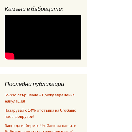
Камъни в бъбреците:
Последни публикации
Бързо свършване – Преждевременна
еякулация!
Пазарувай с 14% отстъпка на UroGanic
през февруари!
Защо да изберете UroGanic за вашите
бъбреци, простата и пикочен мехур?