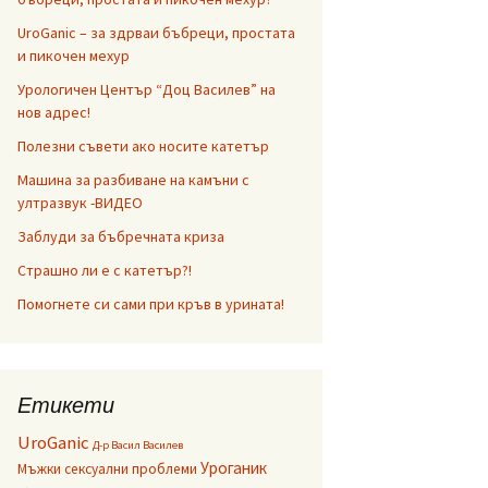
UroGanic – за здрваи бъбреци, простата
и пикочен мехур
Урологичен Център “Доц Василев” на
нов адрес!
Полезни съвети ако носите катетър
Машина за разбиване на камъни с
ултразвук -ВИДЕО
Заблуди за бъбречната криза
Страшно ли е с катетър?!
Помогнете си сами при кръв в урината!
Етикети
UroGanic
Д-р Васил Василев
Уроганик
Мъжки сексуални проблеми