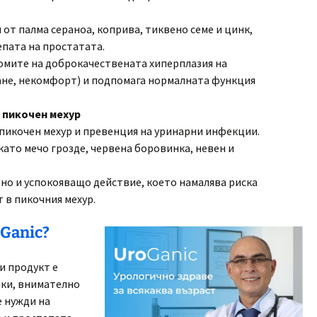
 от палма сераноа, коприва, тиквено семе и цинк,
епата на простатата.
омите на доброкачествената хиперплазия на
ане, некомфорт) и подпомага нормалната функция
в пикочен мехур
пикочен мехур и превенция на уринарни инфекции.
като мечо грозде, червена боровинка, невен и
но и успокояващо действие, което намалява риска
 в пикочния мехур.
Ganic?
ки продукт е
лки, внимателно
 нужди на