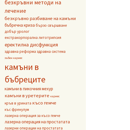
безкръвни методи на
лечение
безкръвно разбиване на камъни
бъбречна криза
бързо свършване
добър уролог
екстракорпорална литотрипсия
еректилна дисфункция
здравна реформа
здравна система
зъбен кариес
камъни в
бъбреците
камъни в пикочния мехур
камъни в уретерите
кариес
късо гемче
кръв в урината
къс френулум
лазерна операция за късо гемче
лазерна операция на простатата
лазерни операции на простатата