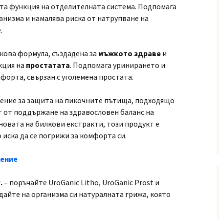
та функция на отделителната система. Подпомага
анизма и намалява риска от натрупване на
.
кова формула, създадена за
мъжкото здраве
и
кция на
простатата
. Подпомага уринирането и
форта, свързан с уголемена простата.
ение за защита на пикочните пътища, подходящо
 от поддържане на здравословен баланс на
сновата на билкови екстракти, този продукт е
 иска да се погрижи за комфорта си.
ение
.
– поръчайте UroGanic Litho, UroGanic Prost и
 дайте на организма си натуралната грижа, която