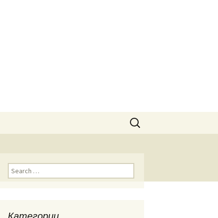
Search
for:
Search
for:
Категории