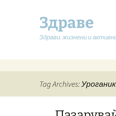
Здраве
Здрави, жизнени и активн
Skip
to
content
Tag Archives: Уроганик
Пазарувай