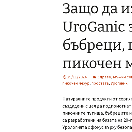
Защо да и
UroGanic 
бъбреци, 
пикочен 
29/11/2024
Здраве
,
Мъжки се
пикочен мехур
,
простата
,
Уроганик
Натуралните продукти от серия
създадени с цел да подпомогнат
пикочните пътища, бъбреците и 
са разработени на базата на 20-
Урологията с фокус върху безоп