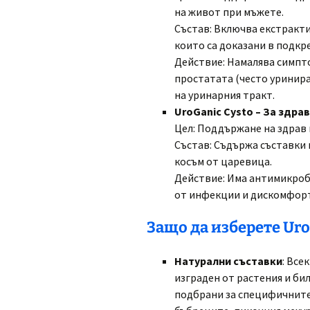
на живот при мъжете.
Състав: Включва екстракти
които са доказани в подкр
Действие: Намалява симпт
простатата (често уринир
на уринарния тракт.
UroGanic Cysto – За здра
Цел: Поддържане на здрав 
Състав: Съдържа съставки 
косъм от царевица.
Действие: Има антимикроб
от инфекции и дискомфорт
Защо да изберете Uro
Натурални съставки
: Все
изграден от растения и би
подбрани за специфичните