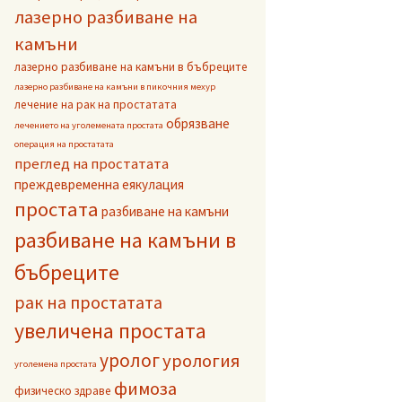
лазерно разбиване на
камъни
лазерно разбиване на камъни в бъбреците
лазерно разбиване на камъни в пикочния мехур
лечение на рак на простатата
обрязване
лечението на уголемената простата
операция на простатата
преглед на простатата
преждевременна еякулация
простата
разбиване на камъни
разбиване на камъни в
бъбреците
рак на простатата
увеличена простата
уролог
урология
уголемена простата
фимоза
физическо здраве