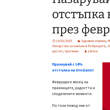
отстъпка 
през февр
14/02/2025
Здравни новини
,
М
Лекарства за камъни в бъбреците
,
Л
цистит
,
Уроганик
zdrave
Празнувай с 14%
отстъпка на UroGanic!
Февруари е месец на
празниците, радостта и
споделените моменти.
По този повод ние от