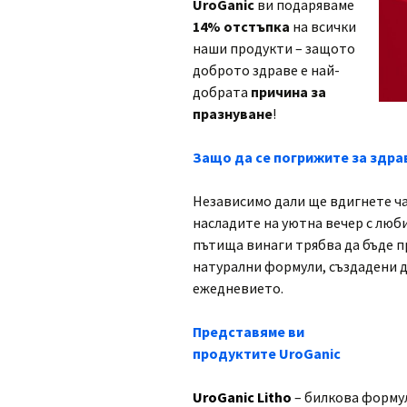
UroGanic
ви подаряваме
14% отстъпка
на всички
наши продукти – защото
доброто здраве е най-
добрата
причина за
празнуване
!
Защо да се погрижите за здрав
Независимо дали ще вдигнете ча
насладите на уютна вечер с люб
пътища винаги трябва да бъде п
натурални формули, създадени д
ежедневието.
Представяме ви
продуктите UroGanic
UroGanic Litho
– билкова формул