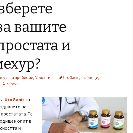
зберете
за вашите
простата и
мехур?
ксуални проблеми
,
Урология
UroGanic
,
бъбреци
,
zdrave
та
UroGanic
са
 здравето на
простатата. Те
годишен опит в
асността и