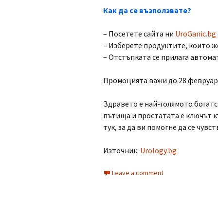
Как да се възползвате?
– Посетете сайта ни
UroGanic.bg
– Изберете продуктите, които ж
– Отстъпката се прилага автома
Промоцията важи до 28 февруари
Здравето е най-голямото богатс
пътища и простатата е ключът к
тук, за да ви помогне да се чувс
Източник:
Urology.bg
Leave a comment