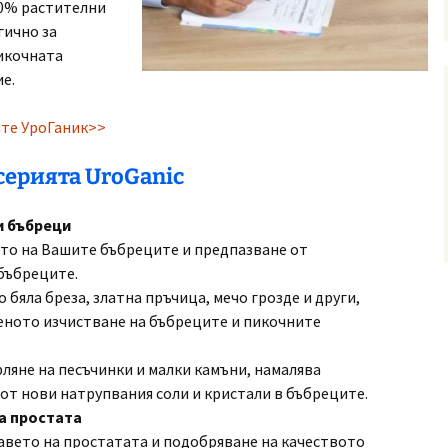
00% растителни
гично за
икочната
е.
ате УроГаник>>
серията UroGanic
ви бъбреци
ето на Вашите бъбреците и предпазване от
бъбреците.
 бяла бреза, златна пръчица, мечо грозде и други,
еното изчистване на бъбреците и пикочните
рляне на песъчинки и малки камъни, намалява
от нови натрупвания соли и кристали в бъбреците.
ва простата
авето на простатата и подобряване на качеството