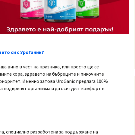
ето си с УроГаник?
ша вино в чест на празника, или просто ще се
имите хора, здравето на бъбреците и пикочните
риоритет. Именно затова UroGanic предлага 100%
а подкрепят организма и да осигурят комфорт в
а, специално разработена за поддържане на