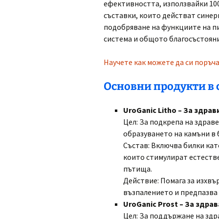
ефективността, използвайки 1
съставки, които действат синер
подобряване на функциите на п
система и общото благосъстояни
Научете как можете да си поръч
Основни продукти в 
UroGanic Litho – За здра
Цел: За подкрепа на здрав
образуването на камъни в 
Състав: Включва билки като
които стимулират естеств
пътища.
Действие: Помага за изхвъ
възпалението и предпазва 
UroGanic Prost – За здра
Цел: За поддържане на здр