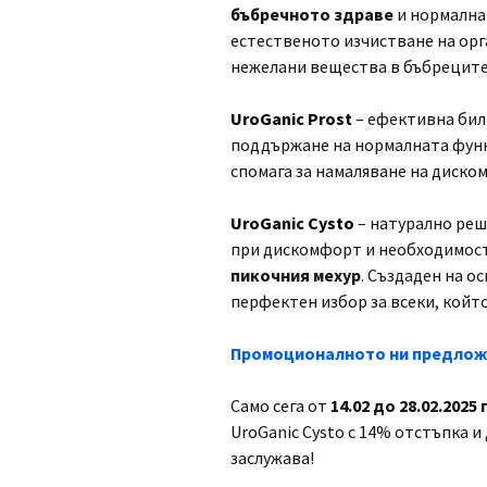
бъбречното здраве
и нормална
естественото изчистване на орг
нежелани вещества в бъбреците
UroGanic Prost
– ефективна бил
поддържане на нормалната фун
спомага за намаляване на диском
UroGanic Cysto
– натурално реш
при дискомфорт и необходимост
пикочния мехур
. Създаден на о
перфектен избор за всеки, който
Промоционалното ни предлож
Само сега от
14.02 до 28.02.2025 г
UroGanic Cysto с 14% отстъпка и
заслужава!