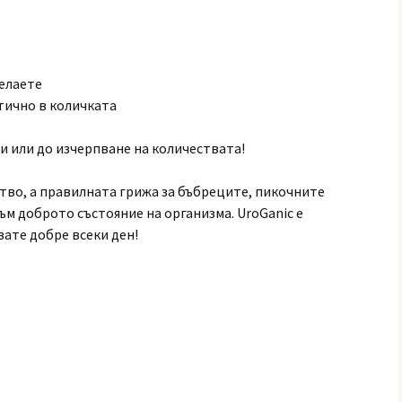
елаете
тично в количката
 или до изчерпване на количествата!
тво, а правилната грижа за бъбреците, пикочните
ъм доброто състояние на организма. UroGanic е
твате добре всеки ден!