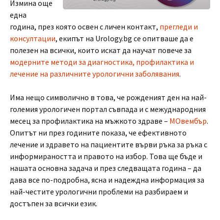
Измина още
една
година, през която освен с личен контакт,
прегледи и
консултации
, екипът на Urology.bg се опитваше да е
полезен на всички, които искат да научат повече за
модерните методи за диагностика, профилактика и
лечение на различните урологични заболявания
.
Има нещо символично в това, че рожденият ден на най-
големия урологичен портал съвпада и с межуднародния
месец за профилактика на мъжкото здраве –
МОвембър
.
Опитът ни през годините показа, че ефективното
лечение и здравето на пациентите върви ръка за ръка с
информираността и правото на избор. Това ще бъде и
нашата основна задача и през следващата година – да
дава все по-подробна, ясна и надеждна информация за
най-честите урологични проблеми на разбираем и
достъпен за всички език.