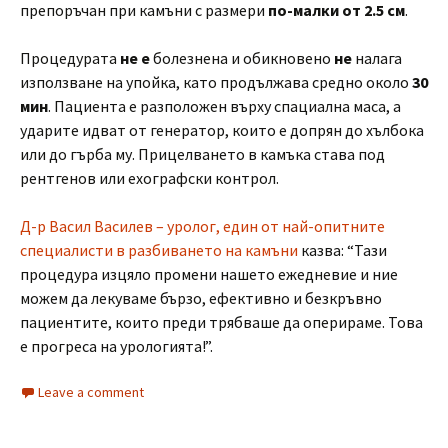
препоръчан при камъни с размери
по-малки от 2.5 см
.
Процедурата
не е
болезнена и обикновено
не
налага
използване на упойка, като продължава средно около
30
мин
. Пациента е разположен върху спациална маса, а
ударите идват от генератор, които е допрян до хълбока
или до гърба му. Прицелването в камъка става под
рентгенов или ехографски контрол.
Д-р Васил Василев – уролог, един от най-опитните
специалисти в разбиването на камъни
казва: “Тази
процедура изцяло промени нашето ежедневие и ние
можем да лекуваме бързо, ефективно и безкръвно
пациентите, които преди трябваше да оперираме. Това
е прогреса на урологията!”.
Leave a comment