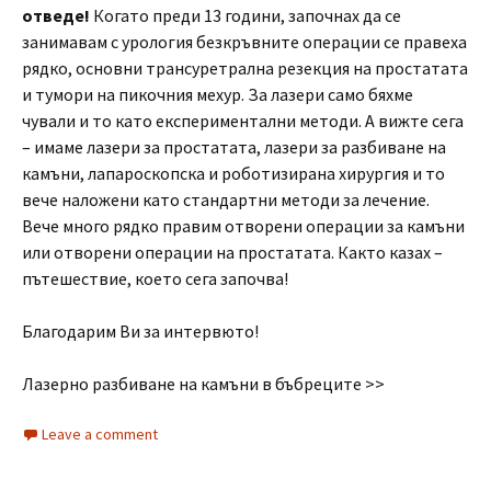
отведе!
Когато преди 13 години, започнах да се
занимавам с урология безкръвните операции се правеха
рядко, основни трансуретрална резекция на простатата
и тумори на пикочния мехур. За лазери само бяхме
чували и то като експериментални методи. А вижте сега
– имаме лазери за простатата, лазери за разбиване на
камъни, лапароскопска и роботизирана хирургия и то
вече наложени като стандартни методи за лечение.
Вече много рядко правим отворени операции за камъни
или отворени операции на простатата. Както казах –
пътешествие, което сега започва!
Благодарим Ви за интервюто!
Лазерно разбиване на камъни в бъбреците >>
Leave a comment