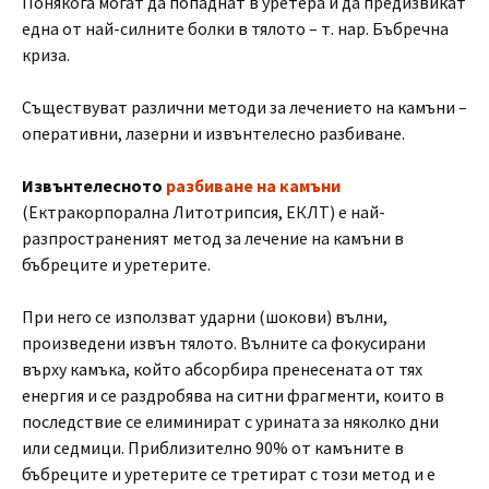
Понякога могат да попаднат в уретера и да предизвикат
една от най-силните болки в тялото – т. нар. Бъбречна
криза.
Съществуват различни методи за лечението на камъни –
оперативни, лазерни и извънтелесно разбиване.
Извънтелесното
разбиване на камъни
(Ектракорпорална Литотрипсия, ЕКЛТ) е най-
разпространеният метод за лечение на камъни в
бъбреците и уретерите.
При него се използват ударни (шокови) вълни,
произведени извън тялото. Вълните са фокусирани
върху камъка, който абсорбира пренесената от тях
енергия и се раздробява на ситни фрагменти, които в
последствие се елиминират с урината за няколко дни
или седмици. Приблизително 90% от камъните в
бъбреците и уретерите се третират с този метод и е