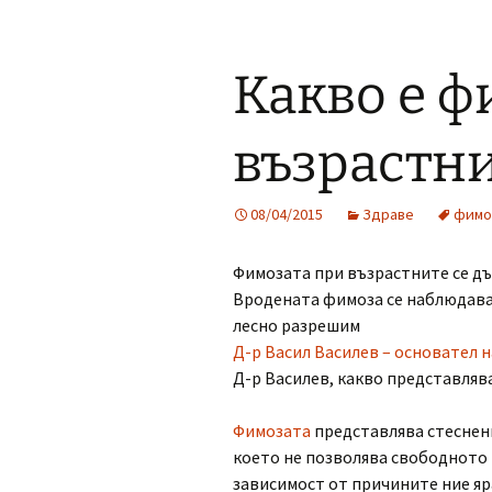
Какво е ф
възрастн
08/04/2015
Здраве
фимо
Фимозата при възрастните се д
Вродената фимоза се наблюдава
лесно разрешим
Д-р Васил Василев – основател н
Д-р Василев, какво представляв
Фимозата
представлява стеснени
което не позволява свободното 
зависимост от причините ние яр