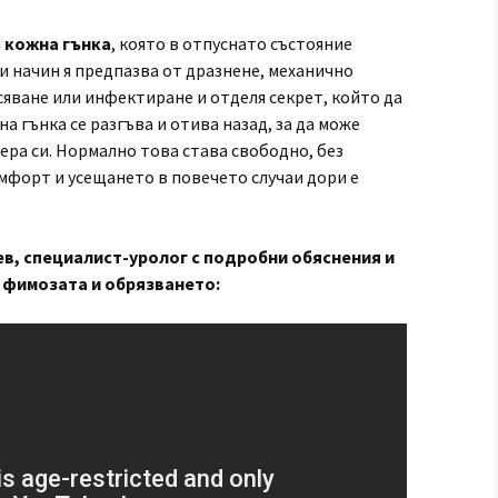
а
кожна гънка
, която в отпуснато състояние
и начин я предпазва от дразнене, механично
сяване или инфектиране и отделя секрет, който да
на гънка се разгъва и отива назад, за да може
ера си. Нормално това става свободно, без
мфорт и усещането в повечето случаи дори е
в, специалист-уролог с подробни обяснения и
а фимозата и обрязването: