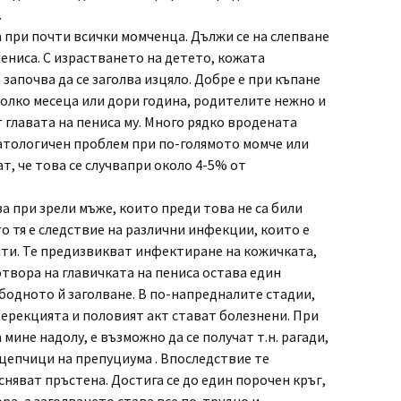
.
при почти всички момченца. Дължи се на слепване
ениса. С израстването на детето, кожата
 започва да се заголва изцяло. Добре е при къпане
колко месеца или дори година, родителите нежно и
 главата на пениса му. Много рядко вродената
атологичен проблем при по-голямото момче или
т, че това се случвапри около 4-5% от
 при зрели мъже, които преди това не са били
о тя е следствие на различни инфекции, които е
ти. Те предизвикват инфектиране на кожичката,
отвора на главичката на пениса остава един
бодното й заголване. В по-напредналите стадии,
 ерекцията и половият акт стават болезнени. При
 мине надолу, е възможно да се получат т.н. рагади,
цепчици на препуциума . Впоследствие те
няват пръстена. Достига се до един порочен кръг,