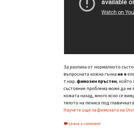
За разлика от нормалното състо
въпросната кожна гънка
не е
ела
т.нар.
фимозен пръстен
, който
състояние проблема може да не е
кожата назад, много ясно се виж
тялото на пениса под главичката
Научете още за фимозата на Uro
Leave a comment