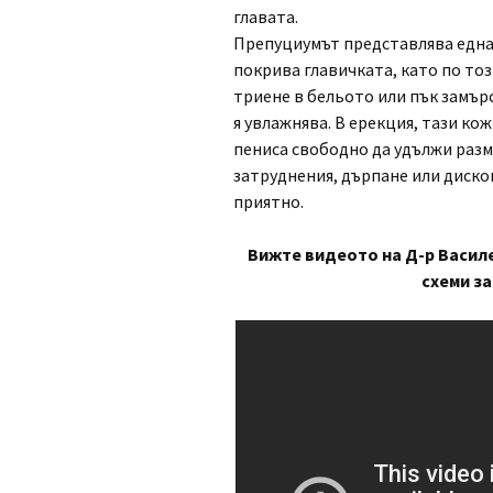
главата.
Препуциумът представлява едн
покрива главичката, като по тоз
триене в бельото или пък замър
я увлажнява. В ерекция, тази кож
пениса свободно да удължи разм
затруднения, дърпане или диско
приятно.
Вижте видеото на Д-р Василе
схеми з