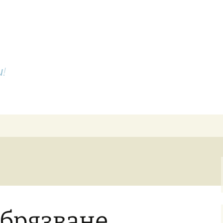
и!
обрязване