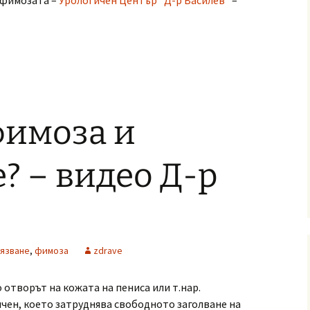
а фимозата –
Урологичен Център “Д-р Василев”
–
фимоза и
? – видео Д-р
язване
,
фимоза
zdrave
 отворът на кожата на пениса или т.нар.
ичен, което затруднява свободното заголване на