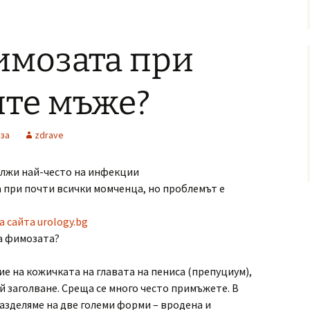
имозата при
ите мъже?
за
zdrave
ължи най-често на инфекции
 при почти всички момченца, но проблемът е
а сайта urology.bg
а фимозата?
е на кожичката на главата на пениса (препуциум),
й заголване. Среща се много често примъжете. В
азделяме на две големи форми – вродена и