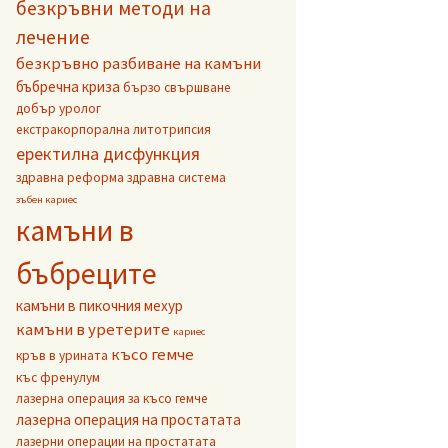
безкръвни методи на
лечение
безкръвно разбиване на камъни
бъбречна криза
бързо свършване
добър уролог
екстракорпорална литотрипсия
еректилна дисфункция
здравна реформа
здравна система
зъбен кариес
камъни в
бъбреците
камъни в пикочния мехур
камъни в уретерите
кариес
късо гемче
кръв в урината
къс френулум
лазерна операция за късо гемче
лазерна операция на простатата
лазерни операции на простатата