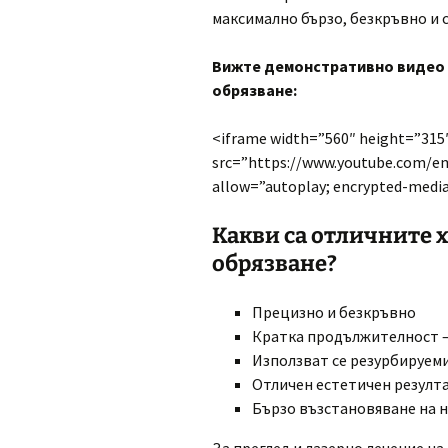
максимално бързо, безкръвно и 
Вижте демонстративно видео 
обрязване:
<iframe width=”560″ height=”315
src=”https://www.youtube.com/
allow=”autoplay; encrypted-media
Какви са отличните 
обрязване?
Прецизно и безкръвно
Кратка продължителност –
Използват се резурбируем
Отличен естетичен резулт
Бързо възстановяване на н