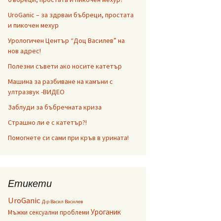
UroGanic – за здрваи бъбреци, простата
и пикочен мехур
Урологичен Център “Доц Василев” на
нов адрес!
Полезни съвети ако носите катетър
Машина за разбиване на камъни с
ултразвук -ВИДЕО
Заблуди за бъбречната криза
Страшно ли е с катетър?!
Помогнете си сами при кръв в урината!
Етикети
UroGanic
Д-р Васил Василев
Уроганик
Мъжки сексуални проблеми