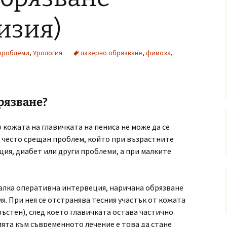
изия)
проблеми
,
Урология
лазерно обрязване
,
фимоза
,
рязване?
 кожата на главичката на пениса не може да се
 е често срещан проблем, който при възрастните
ция, диабет или други проблеми, а при малките
малка оперативна интервеция, наричана обрязване
я. При нея се отстранява тесния участък от кожата
ръстен), след което главичката остава частично
ията към съвременното лечение е това да стане