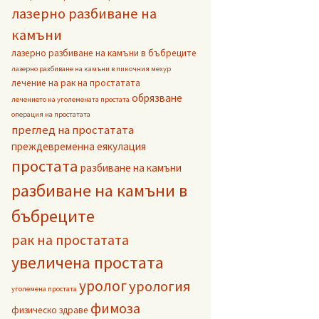
лазерно разбиване на
камъни
лазерно разбиване на камъни в бъбреците
лазерно разбиване на камъни в пикочния мехур
лечение на рак на простатата
обрязване
лечението на уголемената простата
операция на простатата
преглед на простатата
преждевременна еякулация
простата
разбиване на камъни
разбиване на камъни в
бъбреците
рак на простатата
увеличена простата
уролог
урология
уголемена простата
фимоза
физическо здраве