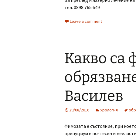
За преглед и лазерно лечение н
тел. 0898 765 649
Leave a comment
Какво са 
обрязване
Василев
29/08/2016
Урология
обр
Фимозата е състояние, при което
препуциум е по-тесен и нееласт