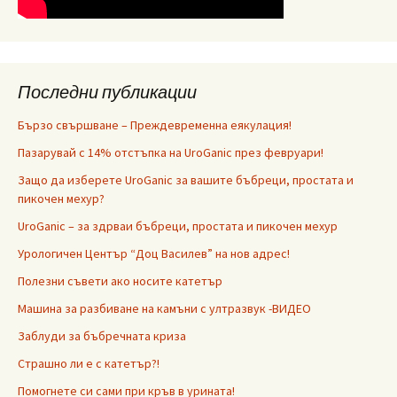
Последни публикации
Бързо свършване – Преждевременна еякулация!
Пазарувай с 14% отстъпка на UroGanic през февруари!
Защо да изберете UroGanic за вашите бъбреци, простата и
пикочен мехур?
UroGanic – за здрваи бъбреци, простата и пикочен мехур
Урологичен Център “Доц Василев” на нов адрес!
Полезни съвети ако носите катетър
Машина за разбиване на камъни с ултразвук -ВИДЕО
Заблуди за бъбречната криза
Страшно ли е с катетър?!
Помогнете си сами при кръв в урината!