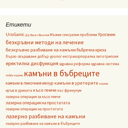
Етикети
UroGanic
Уроганик
Мъжки сексуални проблеми
Д-р Васил Василев
безкръвни методи на лечение
безкръвно разбиване на камъни
бъбречна криза
бързо свършване
добър уролог
екстракорпорална литотрипсия
еректилна дисфункция
здравна реформа
здравна система
камъни в бъбреците
зъбен кариес
камъни в уретерите
камъни в пикочния мехур
кариес
късо гемче
кръв в урината
къс френулум
лазерна операция за късо гемче
лазерна операция на простатата
лазерни операции на простатата
лазерно разбиване на камъни
лазерно разбиване на камъни в бъбреците