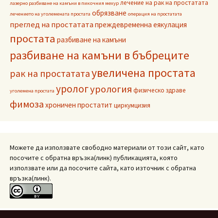
лечение на рак на простатата
лазерно разбиване на камъни в пикочния мехур
обрязване
лечението на уголемената простата
операция на простатата
преглед на простатата
преждевременна еякулация
простата
разбиване на камъни
разбиване на камъни в бъбреците
увеличена простата
рак на простатата
уролог
урология
физическо здраве
уголемена простата
фимоза
хроничен простатит
циркумцизия
Можете да използвате свободно материали от този сайт, като
посочите с обратна връзка(линк) публикацията, която
използвате или да посочите сайта, като източник с обратна
връзка(линк).