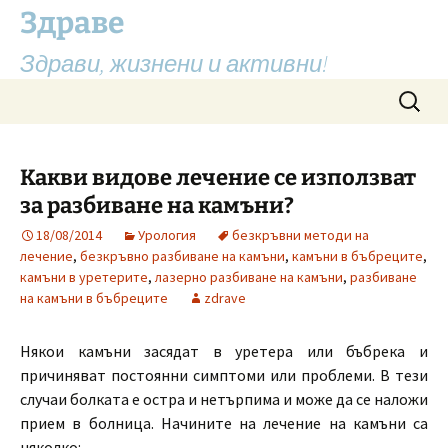
Здраве
Здрави, жизнени и активни!
Skip
Search
to
for:
content
Какви видове лечение се използват
за разбиване на камъни?
18/08/2014
Урология
безкръвни методи на
лечение
,
безкръвно разбиване на камъни
,
камъни в бъбреците
,
камъни в уретерите
,
лазерно разбиване на камъни
,
разбиване
на камъни в бъбреците
zdrave
Някои камъни засядат в уретера или бъбрека и
причиняват постоянни симптоми или проблеми. В тези
случаи болката е остра и нетърпима и може да се наложи
прием в болница. Начините на лечение на камъни са
няколко: