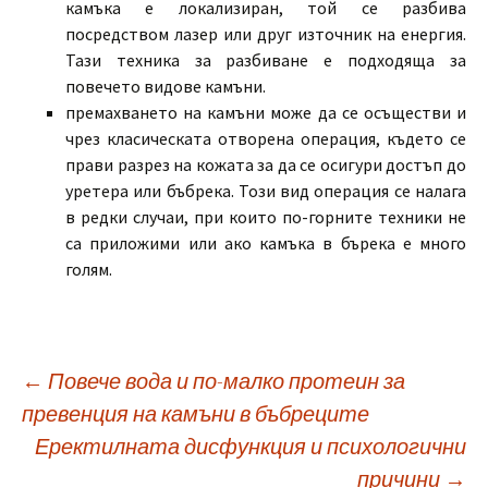
камъка е локализиран, той се разбива
посредством лазер или друг източник на енергия.
Тази техника за разбиване е подходяща за
повечето видове камъни.
премахването на камъни може да се осъществи и
чрез класическата отворена операция, където се
прави разрез на кожата за да се осигури достъп до
уретера или бъбрека. Този вид операция се налага
в редки случаи, при които по-горните техники не
са приложими или ако камъка в бърека е много
голям.
Post
←
Повече вода и по-малко протеин за
превенция на камъни в бъбреците
Еректилната дисфункция и психологични
navigation
причини
→