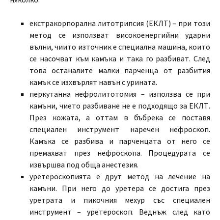
екстракорпорална литотрипсия (EКЛТ) – при този
метод се използват високоенергийни ударни
вълни, чиито източник е специална машина, които
се насочват към камъка и така го разбиват. След
това останалите малки парченца от разбития
камък се изхвърлят навън с урината.
перкутанна нефролитотомия – използва се при
камъни, чието разбиване не е подходящо за ЕКЛТ.
През кожата, а оттам в бъбрека се поставя
специален инструмент наречен нефроскоп.
Камъка се разбива и парченцата от него се
премахват през нефроскопа. Процедурата се
извършва под обща анестезия.
уретероскопията е друт метод на лечение на
камъни. При него до уретера се достига през
уретрата и пикочния мехур със специален
инструмент – уретероскоп. Веднъж след като