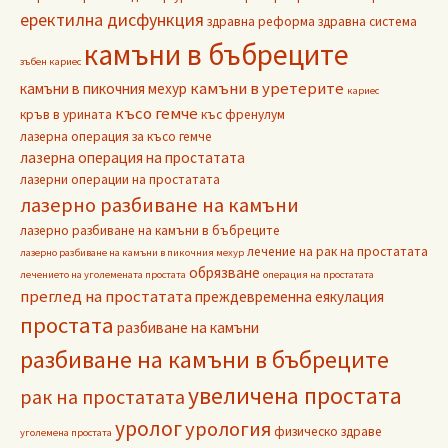
еректилна дисфункция
здравна реформа
здравна система
камъни в бъбреците
зъбен кариес
камъни в уретерите
камъни в пикочния мехур
кариес
късо гемче
кръв в урината
къс френулум
лазерна операция за късо гемче
лазерна операция на простатата
лазерни операции на простатата
лазерно разбиване на камъни
лазерно разбиване на камъни в бъбреците
лечение на рак на простатата
лазерно разбиване на камъни в пикочния мехур
обрязване
лечението на уголемената простата
операция на простатата
преглед на простатата
преждевременна еякулация
простата
разбиване на камъни
разбиване на камъни в бъбреците
увеличена простата
рак на простатата
уролог
урология
физическо здраве
уголемена простата