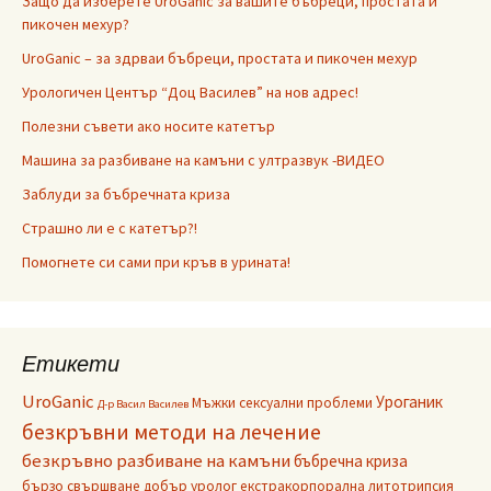
Защо да изберете UroGanic за вашите бъбреци, простата и
пикочен мехур?
UroGanic – за здрваи бъбреци, простата и пикочен мехур
Урологичен Център “Доц Василев” на нов адрес!
Полезни съвети ако носите катетър
Машина за разбиване на камъни с ултразвук -ВИДЕО
Заблуди за бъбречната криза
Страшно ли е с катетър?!
Помогнете си сами при кръв в урината!
Етикети
UroGanic
Уроганик
Мъжки сексуални проблеми
Д-р Васил Василев
безкръвни методи на лечение
безкръвно разбиване на камъни
бъбречна криза
бързо свършване
добър уролог
екстракорпорална литотрипсия