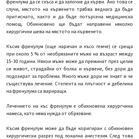
френлума да се скъса и да започне да кърви. Ако това се
случи, мястото на кървенето трябва веднага да бъде
притиснато, както и да бъде потърсена медицинска
помощ. Обикновено ще бъдат направени няколко
хирургични шева на мястото на кървенето.
Късия френулум (още наричан и късо гемче) се среща
при около 5 % от необрязаните мъже на възраст между
15-30 години. Някои мъже може да преминат през целия
си живот, страдайки от болка и кървене, без дори да
подозират за проблема. Много мъже дори не знаят и че
съществува лечение. Степента на плътност и дебелина
на френулума са вариращи.
Лечението на къс френулум е обикновена хирургчина
намеса, като няма нужда от обрязване.
Късия френулум може да бъде коригиран с обикновен
хирургически разрез под локална анестезия. След това