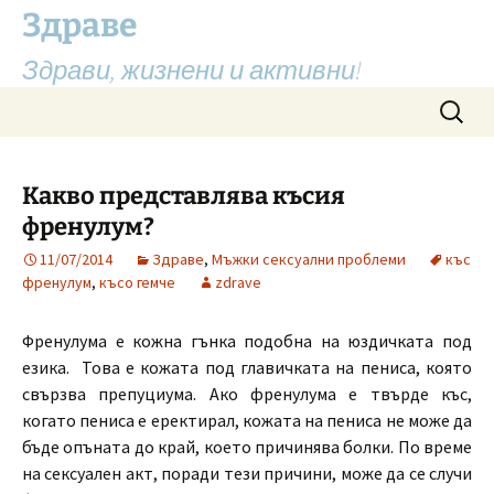
Здраве
Здрави, жизнени и активни!
Skip
Search
to
for:
content
Какво представлява късия
френулум?
11/07/2014
Здраве
,
Мъжки сексуални проблеми
къс
френулум
,
късо гемче
zdrave
Френулума е кожна гънка подобна на юздичката под
езика. Това е кожата под главичката на пениса, която
свързва препуциума. Ако френулума е твърде къс,
когато пениса е еректирал, кожата на пениса не може да
бъде опъната до край, което причинява болки. По време
на сексуален акт, поради тези причини, може да се случи