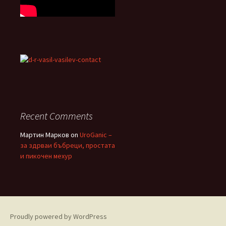
Recent Comments
Мартин Марков
on
UroGanic –
за здрваи бъбреци, простата
и пикочен мехур
Proudly powered by WordPress