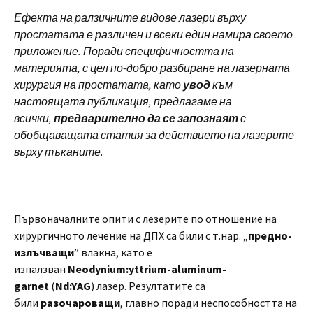
Ефекта на ралзичните видове лазери върху
простатата е различен и всеки един намира своето
приложение. Поради специфичността на
материята, с цел по-добро разбиране на лазерната
хирургия на простатата, като
увод
към
настоящата публикация, предлагаме на
всички,
предварително да се запознаят
с
обобщаващата статия за
действието на лазерите
върху тъканите
.
Първоначалните опити с лезерите по отношение на
хирургичното лечение на ДПХ са били с т.нар. „
предно-
излъчващи
” влакна, като е
изпалзван
Neodynium:yttrium-aluminum-
garnet
(
Nd:YAG
) лазер. Резултатите са
били
разочароващи
, главно поради неспособността на