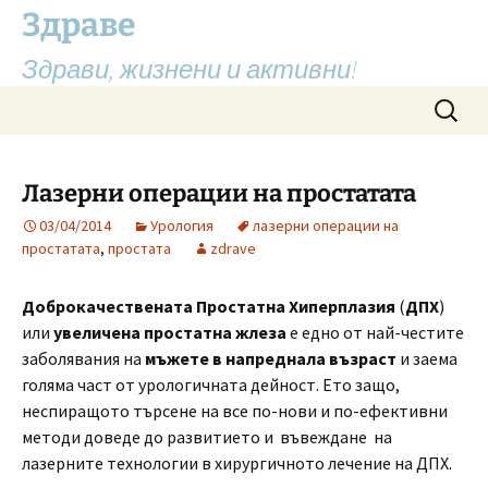
Здраве
Здрави, жизнени и активни!
Skip
Search
to
for:
content
Лазерни операции на простатата
03/04/2014
Урология
лазерни операции на
простатата
,
простата
zdrave
Доброкачествената Простатна Хиперплазия
(
ДПХ
)
или
увеличена простатна жлеза
е едно от най-честите
заболявания на
мъжете в напреднала възраст
и заема
голяма част от урологичната дейност. Ето защо,
неспиращото търсене на все по-нови и по-ефективни
методи доведе до развитието и въвеждане на
лазерните технологии в хирургичното лечение на ДПХ.