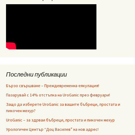
Последни публикации
Бързо свършване – Преждевременна еякулация!
Пазарувай с 14% отстъпка на UroGanic през февруари!
Защо да изберете UroGanic за вашите бъбреци, простата и
пикочен мехур?
UroGanic – за здрваи бъбреци, простата и пикочен мехур
Урологичен Център “Доц Василев” на нов адрес!