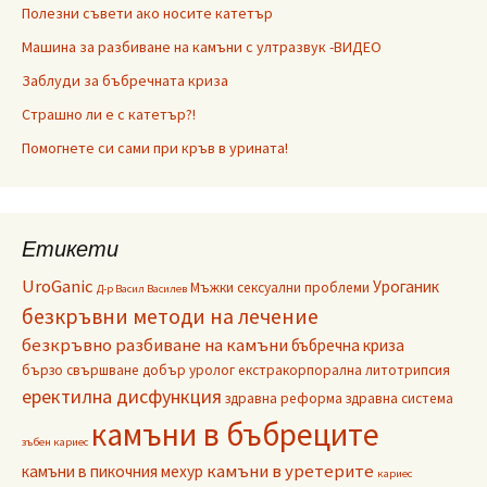
Полезни съвети ако носите катетър
Машина за разбиване на камъни с ултразвук -ВИДЕО
Заблуди за бъбречната криза
Страшно ли е с катетър?!
Помогнете си сами при кръв в урината!
Етикети
UroGanic
Уроганик
Мъжки сексуални проблеми
Д-р Васил Василев
безкръвни методи на лечение
безкръвно разбиване на камъни
бъбречна криза
бързо свършване
добър уролог
екстракорпорална литотрипсия
еректилна дисфункция
здравна реформа
здравна система
камъни в бъбреците
зъбен кариес
камъни в уретерите
камъни в пикочния мехур
кариес