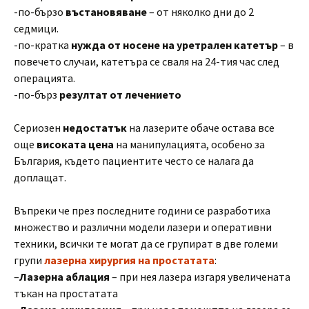
-по-бързо
въстановяване
– от няколко дни до 2
седмици.
-по-кратка
нужда от носене на уретрален катетър
– в
повечето случаи, катетъра се сваля на 24-тия час след
операцията.
-по-бърз
резултат от лечението
Сериозен
недостатък
на лазерите обаче остава все
още
високата цена
на манипулацията, особено за
България, където пациентите често се налага да
доплащат.
Въпреки че през последните години се разработиха
множество и различни модели лазери и оперативни
техники, всички те могат да се групират в две големи
групи
лазерна хирургия на простатата
:
–
Лазерна аблация
– при нея лазера изгаря увеличената
тъкан на простатата