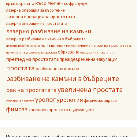
късо гемче
кръв в урината
къс френулум
лазерна операция за късо гемче
лазерна операция на простатата
лазерни операции на простатата
лазерно разбиване на камъни
лазерно разбиване на камъни в бъбреците
лечение на рак на простатата
лазерно разбиване на камъни в пикочния мехур
обрязване
лечението на уголемената простата
операция на простатата
преглед на простатата
преждевременна еякулация
простата
разбиване на камъни
разбиване на камъни в бъбреците
увеличена простата
рак на простатата
уролог
урология
физическо здраве
уголемена простата
фимоза
хроничен простатит
циркумцизия
Можете да използвате свободно материали от този сайт, като