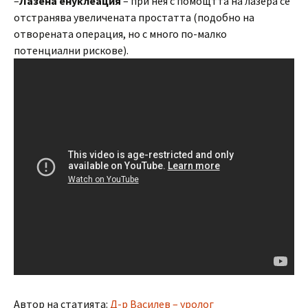
–
Лазена енуклеация
– при нея с помощтта на лазера се
отстранява увеличената простатта (подобно на
отворената операция, но с много по-малко
потенциални рискове).
Автор на статията:
Д-р Василев – уролог