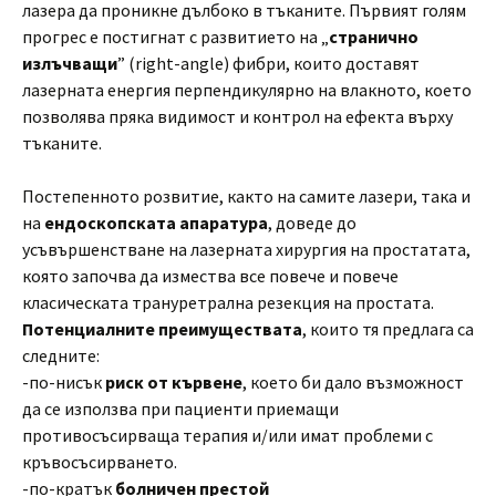
лазера да проникне дълбоко в тъканите. Първият голям
прогрес е постигнат с развитието на „
странично
излъчващи
” (right-angle) фибри, които доставят
лазерната енергия перпендикулярно на влакното, което
позволява пряка видимост и контрол на ефекта върху
тъканите.
Постепенното розвитие, както на самите лазери, така и
на
ендоскопската апаратура
, доведе до
усъвършенстване на лазерната хирургия на простатата,
която започва да измества все повече и повече
класическата трануретрална резекция на простата.
Потенциалните преимуществата
, които тя предлага са
следните:
-по-нисък
риск от кървене
, което би дало възможност
да се използва при пациенти приемащи
противосъсирваща терапия и/или имат проблеми с
кръвосъсирването.
-по-кратък
болничен престой