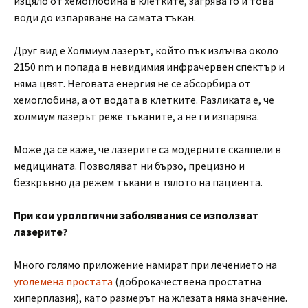
изцяло от хемоглобина в клетките, загрява го и това
води до изпаряване на самата тъкан.
Друг вид е Холмиум лазерът, който пък излъчва около
2150 nm и попада в невидимия инфрачервен спектър и
няма цвят. Неговата енергия не се абсорбира от
хемоглобина, а от водата в клетките. Разликата е, че
холмиум лазерът реже тъканите, а не ги изпарява.
Може да се каже, че лазерите са модерните скалпели в
медицината. Позволяват ни бързо, прецизно и
безкръвно да режем тъкани в тялото на пациента.
При кои урологични заболявания се използват
лазерите?
Много голямо приложение намират при лечението на
уголемена простата
(доброкачествена простатна
хиперплазия), като размерът на жлезата няма значение.