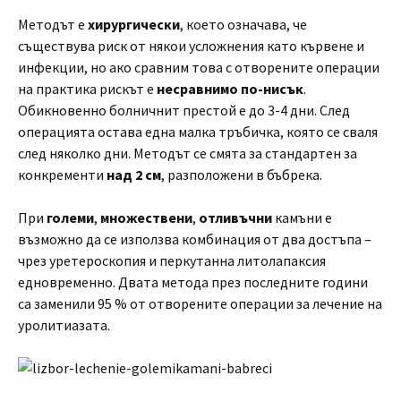
Методът е
хирургически
, което означава, че
съществува риск от някои усложнения като кървене и
инфекции, но ако сравним това с отворените операции
на практика рискът е
несравнимо по-нисък
.
Обикновенно болничнит престой е до 3-4 дни. След
операцията остава една малка тръбичка, която се сваля
след няколко дни. Методът се смята за стандартен за
конкременти
над 2 см
, разположени в бъбрека.
При
големи
,
множествени
,
отливъчни
камъни е
възможно да се използва комбинация от два достъпа –
чрез уретероскопия и перкутанна литолапаксия
едновременно. Двата метода през последните години
са заменили 95 % от отворените операции за лечение на
уролитиазата.