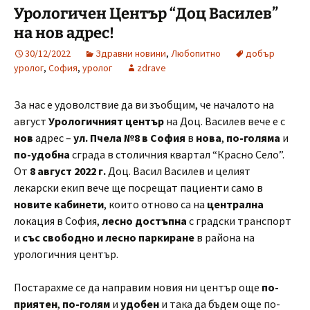
Урологичен Център “Доц Василев”
на нов адрес!
30/12/2022
Здравни новини
,
Любопитно
добър
уролог
,
София
,
уролог
zdrave
За нас е удоволствие да ви зъобщим, че началото на
август
Урологичният център
на Доц. Василев вече е с
нов
адрес –
ул. Пчела №8 в София
в
нова
,
по-голяма
и
по-удобна
сграда в столичния квартал “Красно Село”.
От
8 август 2022 г.
Доц. Васил Василев и целият
лекарски екип вече ще посрещат пациенти само в
новите кабинети
, които отново са на
централна
локация в София,
лесно достъпна
с градски транспорт
и
със свободно и лесно паркиране
в района на
урологичния център.
Постарахме се да направим новия ни център още
по-
приятен
,
по-голям
и
удобен
и така да бъдем още по-