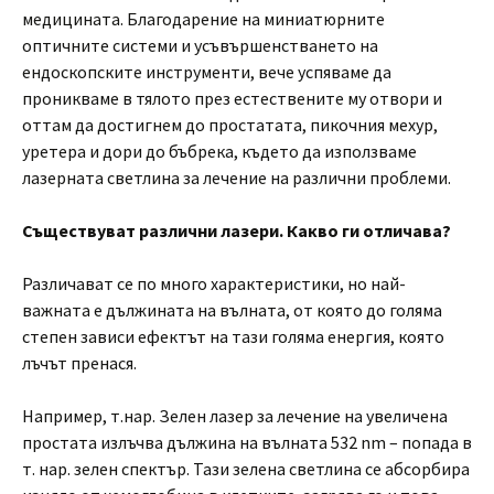
медицината. Благодарение на миниатюрните
оптичните системи и усъвършенстването на
ендоскопските инструменти, вече успяваме да
проникваме в тялото през естествените му отвори и
оттам да достигнем до простатата, пикочния мехур,
уретера и дори до бъбрека, където да използваме
лазерната светлина за лечение на различни проблеми.
Съществуват различни лазери. Какво ги отличава?
Различават се по много характеристики, но най-
важната е дължината на вълната, от която до голяма
степен зависи ефектът на тази голяма енергия, която
лъчът пренася.
Например, т.нар. Зелен лазер за лечение на увеличена
простата излъчва дължина на вълната 532 nm – попада в
т. нар. зелен спектър. Тази зелена светлина се абсорбира