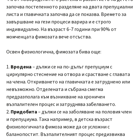
започва постепенното разделяне на двата препуциални
листа и главичката започва да се показва. Времето за
завършване на гези процеси варира и е строго
индивидуално. На възраст 6-7 години при 90% от
момченцата фимозата вече отсъства.
Освен физиологична, фимозата бива още:
1.
Вродена
– дължи се на по-дълъг препуциум с
циркулярно стеснение на отвора и срастване с главата
на члена. Откриването на главичката е затруднено или
невъзможно. Отделената и събрана смегма
предразполага към възникване на хроничен
възпалителен процес и затруднява забелването.
2.
Придобита
– дължи се на заболяване на половия член
и препуциума. Така например, в детска възраст
физиологичната фимоза може да се усложни с
баланопостит. Възпалителният процес предизвиква