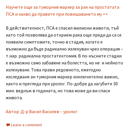
Научете още за туморния маркер за рак на простатата
ПСА и какво да правите при повишаването му >>
В действителност, ПСА е спасил милиони животи, тъй
като той позволява да открием рака още преди да са се
появили симптомите, точно в стадия, когато е
възможно да бъде радикално излекуван чрез операция –
т.нар. радикална простатектомия. В по-късните стадии
е възможно само забавяне на болестта, но не и нейното
излекуване. Това прави редовното, ежегодно
изследване ан туморния маркер изключително важно,
както и прегледа при уролог. По-добре да загубите 30
мин. веднъж в годината, но това може да ви спаси
живота.
Автор: Д-р Васил Василев – уролог
Leave a comment