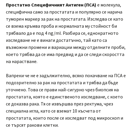
Простатно Специфичният Антиген (ПСА)
е молекула,
специфична само за простатата и популярно се нарича
туморен маркер за рак на простатата. Изследва се като
се взема кръмва проба и нормалната му стойност би
трябвало да е под 4 ng/ml. Разбира се, еднократното
изследване не е винаги достатъчно, тай като са
възможни промени и вариации между отделните проби,
което трябва да се има предвид и да се следи скоростта
на нарастване.
Вапреки че не е задължително, всяко покачване на ПСА е
подозрително за рак на простатата и трябва да бъде
уточнено. Това се прави най-сигурно чрез биопсия на
простатата, която е единственото изследване, с което
се доказва рака. Тя се извършва през ректума, чрез
специална игла, като се вземат 10 късчета от
простатата, които после се изследват под микроскоп и
се търсят ракови клетки.