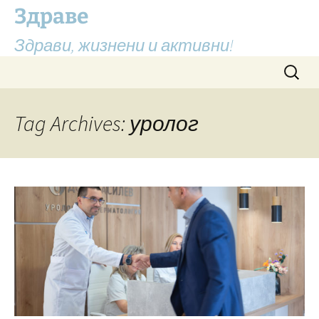
Здраве
Здрави, жизнени и активни!
Skip
Search
to
for:
content
Tag Archives: уролог