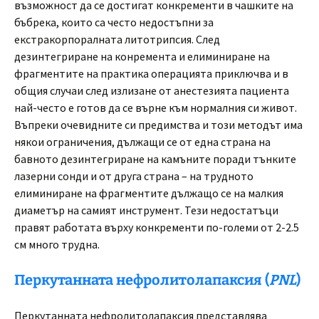
възможност да се достигат конкременти в чашките на
бъбрека, които са често недостъпни за
екстракорпоралната литотрипсия. След
дезинтегриране на конремента и елиминиране на
фрагментите на практика операцията приключва и в
общия случаи след излизане от анестезията пациента
най-често е готов да се върне към нормалния си живот.
Въпреки очевидните си предимства и този методът има
някои ограничения, дължащи се от една страна на
бавното дезинтегриране на камъните поради тънките
лазерни сонди и от друга страна – на трудното
елиминиране на фрагментите дължащо се на малкия
диаметър на самият инструмент. Тези недостатъци
правят работата върху конкременти по-големи от 2-2.5
см много трудна.
Перкутанната нефролитолапаксия (
PNL
)
Перкутанната нефролитолапаксия представлява