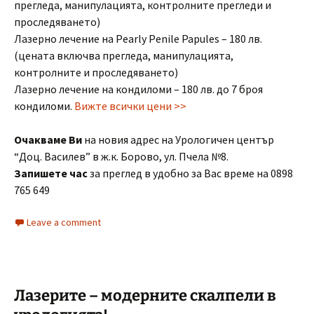
прегледа, манипулацията, контролните прегледи и
проследяването)
Лазерно лечение на Pearly Penile Papules – 180 лв.
(цената включва прегледа, манипулацията,
контролните и проследяването)
Лазерно лечение на кондиломи – 180 лв. до 7 броя
кондиломи.
Вижте всички цени >>
Очакваме Ви
на новия адрес на Урологичен център
“Доц. Василев” в ж.к. Борово, ул. Пчела №8.
Запишете час
за преглед в удобно за Вас време на 0898
765 649
Leave a comment
Лазерите – модерните скалпели в