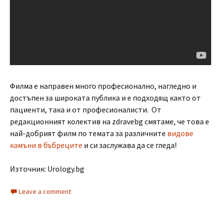
Филма е направен много професионално, нагледно и
достъпен за широката публика и е подходящ както от
пациенти, така и от професионалисти. От
редакционният колектив на zdravebg смятаме, че това е
най-добрият филм по темата за различните
видове
камъни в бъбреците
и си заслужава да се гледа!
Източник: Urology.bg
Leave a comment