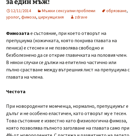
за един мъж!
12/11/2014
Мъжки сексуални проблеми
обрязване
,
уролог
,
фимоза
,
циркумцизия
zdrave
Фимозата
е състояние, при което отворът на
препуциума (кожичката, която покрива главата на
пениса) е стеснен и не позволява свободно и
безболезнено да се открие главичката на половия член.
В някои случаи се дължи на епително частично или
пълно срастване между вътрешния лист на препуциума с
главата на члена.
Честота
При новородените момченца, нормално, препуциумъг е
дълъг и не особено еластичен, като отворът му е тесен.
Това състояние е известно като физиологична фимоза,
която позволява пълното заголване на главата само при
4% от новородените. С растежа и развитието на детето