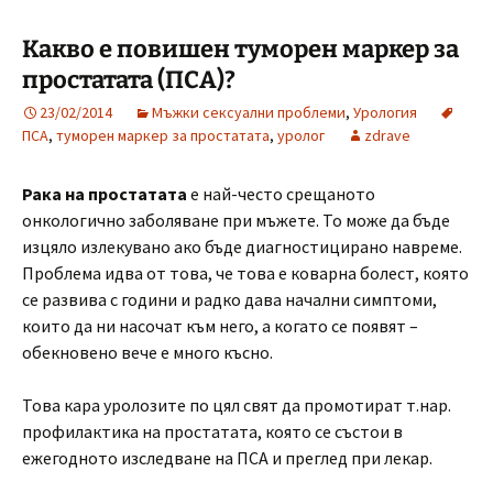
Какво е повишен туморен маркер за
простатата (ПСА)?
23/02/2014
Мъжки сексуални проблеми
,
Урология
ПСА
,
туморен маркер за простатата
,
уролог
zdrave
Рака на простатата
е най-често срещаното
онкологично заболяване при мъжете. То може да бъде
изцяло излекувано ако бъде диагностицирано навреме.
Проблема идва от това, че това е коварна болест, която
се развива с години и радко дава начални симптоми,
които да ни насочат към него, а когато се появят –
обекновено вече е много късно.
Това кара уролозите по цял свят да промотират т.нар.
профилактика на простатата, която се състои в
ежегодното изследване на ПСА и преглед при лекар.