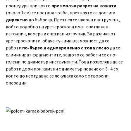
процедура при която
през малък разрез на кожата
(около 1 см) се поставя тръба, през която се достига
директно
до бъбрека. През нея се вкарва инструмент,
който подобно на уретероскопа имат светлинен
източник, камера и енргиен източник. За разлика от
уретероскопита, обаче тук има възможност да се
работи
по-бързо и едновременно с това лесно
да се
елиминират фрагментите, защото се работи се с по-
големи по диаметър инструменти. Това позволява да се
работи дори при камъни с диаметър повече от 3- 4 см,
които до неотдавна се лекуваха само с отворени
операции.